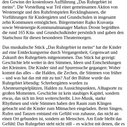
den Gewinn der kostenlosen Aufführung „Das Ruhrgebiet ist
meins“. Die Vorstellung war Teil einer gemeinsamen Aktion von
Westenergie und den Ruhrfestspielen Recklinghausen, die
Vorführungen für Kindergärten und Grundschulen in insgesamt
zehn Kommunen ermöglichen. Bürgermeister Rajko Kravanja
sowie Westenergie-Kommunalmanager Markus Droste begrüßten
die rund 165 Kita- und Grundschulkinder persönlich und gaben den
Startschuss für diesen besonderen Theatermorgen.
Das musikalische Stück „Das Ruhrgebiet ist meins“ hat die Kinder
auf eine Entdeckungsreise durch Vergangenheit, Gegenwart und
Zukunft des Ruhrgebiets mitgenommen. Das Stück hat gezeigt:
Geschichte lebt weiter in den Stimmen, Ideen und Entscheidungen
der Kleinsten. Die Kinder sind auf Spurensuche gegangen: Woher
kommt das alles – die Halden, die Zechen, die Stimmen von früher
– und was hat das mit mir zu tun? Auf der Bühne wurde das
Ruhrgebiet lebendig: Schrebergärten wurden zu
Abenteuerspielplätzen, Halden zu Aussichtspunkten, Alltagsorte zu
großen Momenten. Geschichte ist kein staubiges Kapitel, sondern
etwas, das sich im Jetzt weiterschreibt. Live-Musik, starke
Rhythmen und viele Stimmen haben den Raum zum Klingen
gebracht und die Kinder zum Mitmachen eingeladen. Beim Singen,
Rufen und Tanzen entstand ein Gefühl von zuhause, das nicht an
einen Ort gebunden ist, sondern an Menschen. Am Ende bleibt das
Gefühl: Das Ruhrgebiet steht nicht still – es wächst mit denen, die es